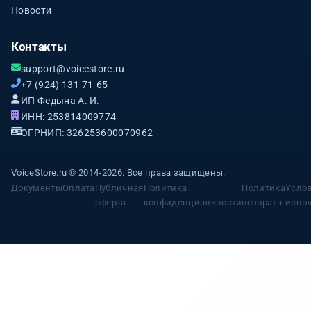
Новости
Контакты
support@voicestore.ru
+7 (924) 131-71-65
ИП Федына А. И.
ИНН: 253814009774
ОГРНИП: 326253600070962
VoiceStore.ru © 2014-2026. Все права защищены.
Документы
Оплата
Публичная
Политика
Политика
Усло
оферта
конфиденциальности
возврата
испо