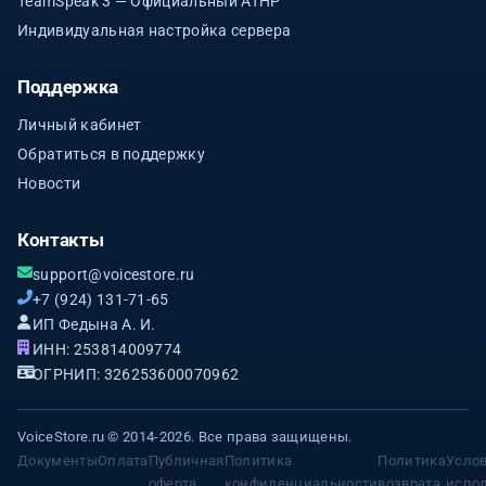
TeamSpeak 3 — Официальный ATHP
Индивидуальная настройка сервера
Поддержка
Личный кабинет
Обратиться в поддержку
Новости
Контакты
support@voicestore.ru
+7 (924) 131-71-65
ИП Федына А. И.
ИНН: 253814009774
ОГРНИП: 326253600070962
VoiceStore.ru © 2014-2026. Все права защищены.
Документы
Оплата
Публичная
Политика
Политика
Усло
оферта
конфиденциальности
возврата
испо