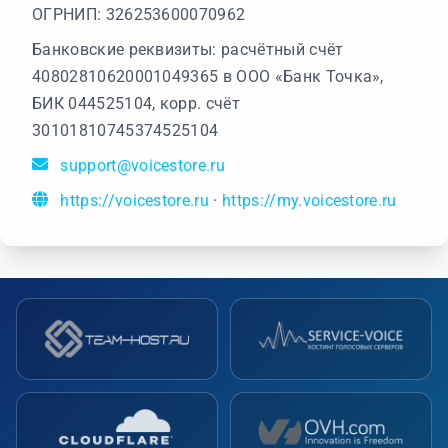
ОГРНИП: 326253600070962
Банковские реквизиты: расчётный счёт
40802810620001049365 в ООО «Банк Точка»,
БИК 044525104, корр. счёт
30101810745374525104
support@voicestore.ru
https://voicestore.ru
·
https://my.voicestore.ru