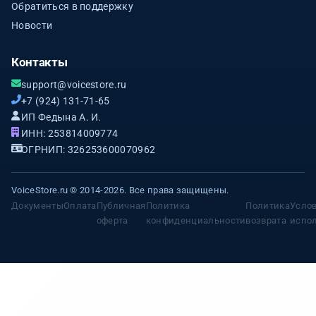
Обратиться в поддержку
Новости
Контакты
support@voicestore.ru
+7 (924) 131-71-65
ИП Федына А. И.
ИНН: 253814009774
ОГРНИП: 326253600070962
VoiceStore.ru © 2014-2026. Все права защищены.
Документы
Оплата
Публичная
Политика
Политика
Усло
оферта
конфиденциальности
возврата
испо